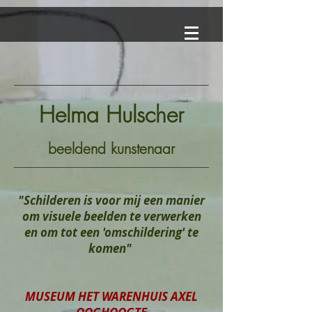
Helma Hulscher
beeldend kunstenaar
"Schilderen is voor mij een manier
om visuele beelden te verwerken
en om tot een 'omschildering' te
komen"
MUSEUM HET WARENHUIS AXEL