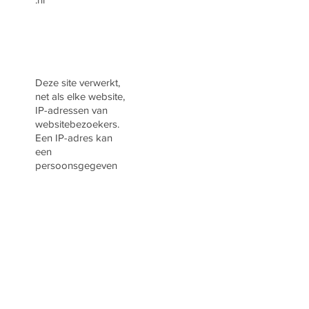
Deze site verwerkt,
net als elke website,
IP-adressen van
websitebezoekers.
Een IP-adres kan
een
persoonsgegeven
zijn.
Deze worden alleen
gebruikt om te
analyseren hoe vaak
de website wordt
bezocht. Hiervoor
gebruik ik Google
Analytics.