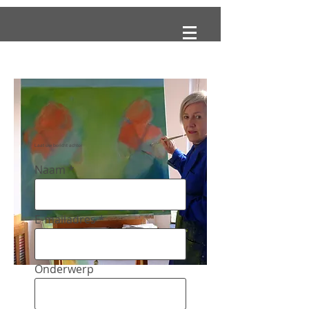
Laat uw bericht achter
Naam
E-mailadres
Onderwerp